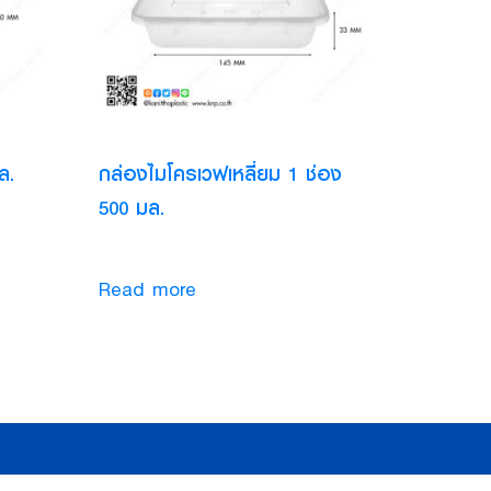
ล.
กล่องไมโครเวฟเหลี่ยม 1 ช่อง
500 มล.
Read more