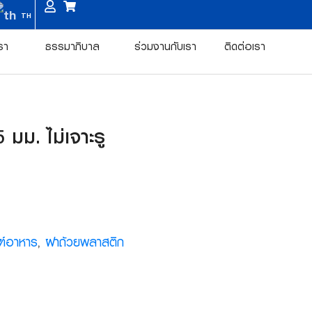
TH
เรา
ธรรมาภิบาล
ร่วมงานกับเรา
ติดต่อเรา
มม. ไม่เจาะรู
ฑ์อาหาร
,
ฝาถ้วยพลาสติก