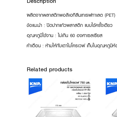
Description
ผลิตจากพลาสติกพอลิเอทิลีนเทเรฟทาเลต (PET)
ข้อแนะนำ : ปิดปากแก้วพลาสติก แบบใช้ครั้งเดียว
อุณหภูมิใช้งาน : ไม่เกิน 60 องศาเซลเซียส
คำเตือน : ห้ามให้กับเตาไมโครเวฟ เก็บในอุณหภูมิ
Related products