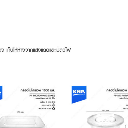
ห้อง เก็บให้ห่างจากแสงแดดและเปลวไฟ