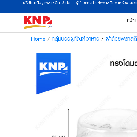
บริษัท กนิษฐาพลาสติก จำกัด
.
ผู้นำบรรจุภัณฑ์พลาสติกสำหรับงานอาหา
หน้า
Home
/
กลุ่มบรรจุภัณฑ์อาหาร
/
ฝาถ้วยพลาสต